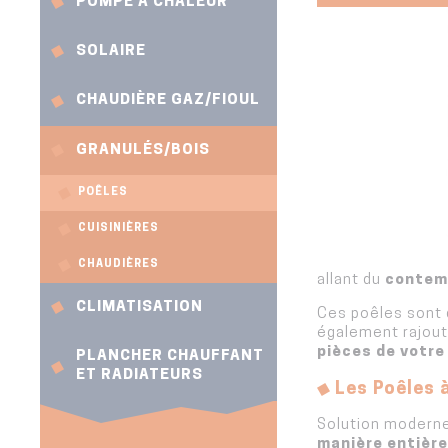
POMPE À CHALEUR
SOLAIRE
CHAUDIÈRE GAZ/FIOUL
GRANULÉS/BOIS
POÊLES
CUISINIÈRES
CHAUDIÈRES
allant du
contem
CLIMATISATION
Ces poêles sont 
également rajou
pièces de votr
PLANCHER CHAUFFANT
ET RADIATEURS
Les Poêles 
Solution modern
manière entière