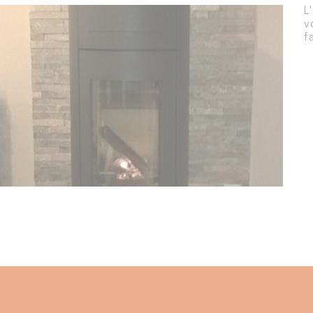
L
v
f