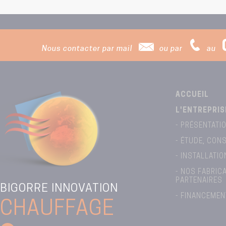
Nous contacter par mail
ou par
au
ACCUEIL
L'ENTREPRIS
- PRÉSENTATI
- ÉTUDE, CONS
- INSTALLATI
- NOS FABRIC
PARTENAIRES
BIGORRE INNOVATION
- FINANCEMEN
CHAUFFAGE